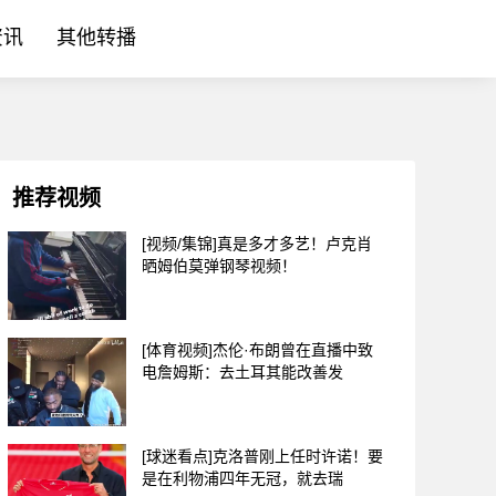
资讯
其他转播
推荐视频
[视频/集锦]真是多才多艺！卢克肖
晒姆伯莫弹钢琴视频！
[体育视频]杰伦·布朗曾在直播中致
电詹姆斯：去土耳其能改善发
[球迷看点]克洛普刚上任时许诺！要
是在利物浦四年无冠，就去瑞