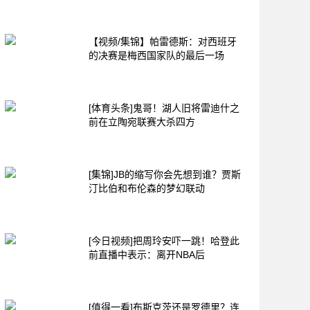
【视频/集锦】帕雷德斯：对西班牙
的决赛是梅西国家队的最后一场
[体育头条]鬼哥！湖人旧将雷迪什之
前在立陶宛联赛大杀四方
[集锦]JB的缩写你会先想到谁？贾斯
汀比伯和布伦森的梦幻联动
[今日视频]把周玲安吓一跳！哈登此
前直播中表示：离开NBA后
[值得一看]布斯克茨还是罗德里？连