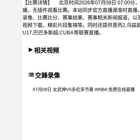
【比赛详情】
北京时间2026年07月09日 07:0
播，无插件观看比赛。本站同步官方直播源准时直播
录像、比赛比分、赛事结果、赛事相关新闻报道，以
视频下载，精彩片段集锦等。同时还提供意丙2,乌兹超杯
U17,巴巴多斯超,CUBA等联赛直播。
相关视频
交鋒录像
07月09日 女武神VS多伦多节奏 WNBA 免费在线直播