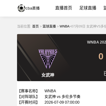
直播首页
足球直播
当前位置:
首页
>
篮球直播
>
WNBA
>07月09日 女武神VS
WNBA
202
0
女武神
【赛事名称】
WNBA
【对阵球队】
女武神 vs 多伦多节奏
【开赛时间】
2026-07-09 07:00:00