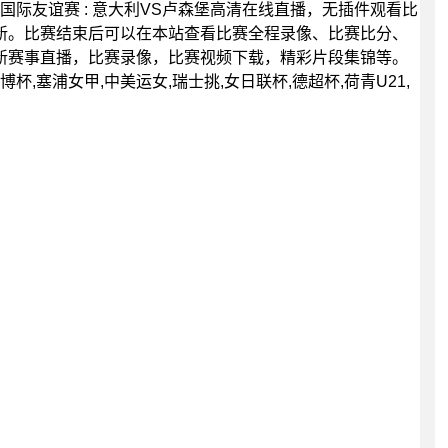
45分，国际友谊赛 : 意大利VS卢森堡高清在线直播，无插件观看比
新。比赛结束后可以在本站查看比赛全程录像、比赛比分、
新赛事直播，比赛录像，比赛视频下载，精彩片段集锦等。
博杯,塞浦女甲,中美运女,瑞士挑,女日联杯,德超杯,荷青U21,