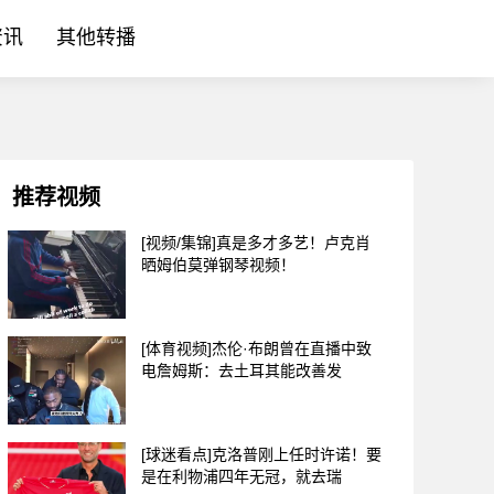
资讯
其他转播
推荐视频
[视频/集锦]真是多才多艺！卢克肖
晒姆伯莫弹钢琴视频！
[体育视频]杰伦·布朗曾在直播中致
电詹姆斯：去土耳其能改善发
[球迷看点]克洛普刚上任时许诺！要
是在利物浦四年无冠，就去瑞