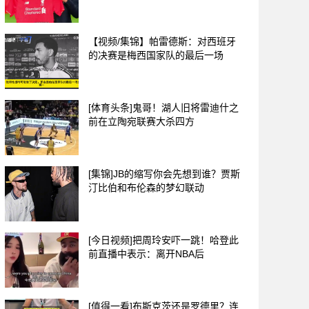
【视频/集锦】帕雷德斯：对西班牙
的决赛是梅西国家队的最后一场
[体育头条]鬼哥！湖人旧将雷迪什之
前在立陶宛联赛大杀四方
[集锦]JB的缩写你会先想到谁？贾斯
汀比伯和布伦森的梦幻联动
[今日视频]把周玲安吓一跳！哈登此
前直播中表示：离开NBA后
[值得一看]布斯克茨还是罗德里？连