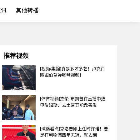
资讯
其他转播
推荐视频
[视频/集锦]真是多才多艺！卢克肖
晒姆伯莫弹钢琴视频！
[体育视频]杰伦·布朗曾在直播中致
电詹姆斯：去土耳其能改善发
[球迷看点]克洛普刚上任时许诺！要
是在利物浦四年无冠，就去瑞