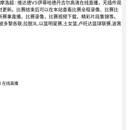
00分，摩洛超 : 维达德VS伊蒂哈德丹吉尔高清在线直播，无插件观
时更新。比赛结束后可以在本站查看比赛全程录像、比赛比
新赛事直播，比赛录像，比赛视频下载，精彩片段集锦等。
波多黎各联,拉脱3L,以篮明星赛,土女篮,卢旺达篮球联赛,波黑
播 在线直播