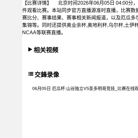
【比赛详情】
北京时间2026年06月05日 04:
件观看比赛。本站同步官方直播源准时直播，比赛数
赛比分、赛事结果、赛事相关新闻报道，以及厄瓜多
集锦等。同时还提供奥业余杯,奥地利杯,乌尔杯,土伊杯,土
NCAA等联赛直播。
相关视频
交鋒录像
06月05日 厄瓜杯:山谷独立VS圣多明哥竞技_比赛在线