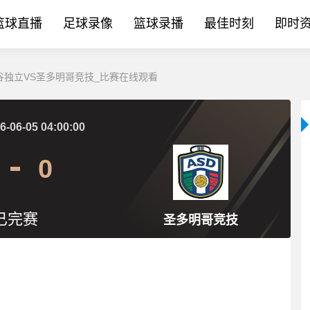
篮球直播
足球录像
篮球录播
最佳时刻
即时
:山谷独立VS圣多明哥竞技_比赛在线观看
6-06-05 04:00:00
0
已完赛
圣多明哥竞技