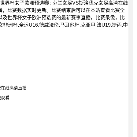
00分，世界杯女子欧洲预选赛 : 芬兰女足VS斯洛伐克女足高清在线
播，比赛数据实时更新。比赛结束后可以在本站查看比赛全
以及世界杯女子欧洲预选赛的最新赛事直播，比赛录像，比
洲杯,全运U16,德威法伦,马耳他杯,克亚甲,法U19,捷丙,中
免费在线高清直播
线观看