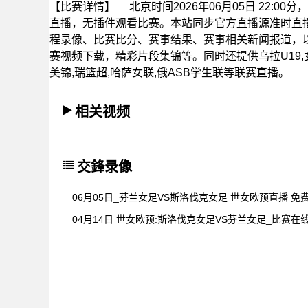
【比赛详情】
北京时间2026年06月05日 22:
直播，无插件观看比赛。本站同步官方直播源准时直
程录像、比赛比分、赛事结果、赛事相关新闻报道，
赛视频下载，精彩片段集锦等。同时还提供乌拉U19,女非
美锦,瑞篮超,哈萨女联,俄ASB学生联等联赛直播。
相关视频
交鋒录像
06月05日_芬兰女足VS斯洛伐克女足 世女欧预直播 
04月14日 世女欧预:斯洛伐克女足VS芬兰女足_比赛在