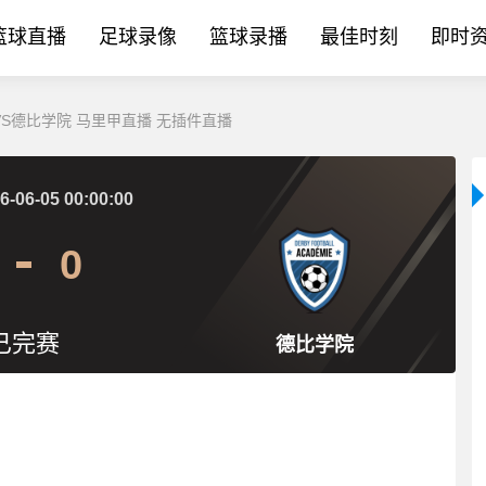
篮球直播
足球录像
篮球录播
最佳时刻
即时
育VS德比学院 马里甲直播 无插件直播
6-06-05 00:00:00
0
已完赛
德比学院