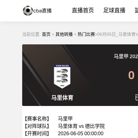
直播首页
足球直播
当前位置:
首页
>
其他转播
>
热门比赛
>06月05日_马里体
马里甲
202
0
马里体育
【赛事名称】
马里甲
【对阵球队】
马里体育 vs 德比学院
【开赛时间】
2026-06-05 00:00:00