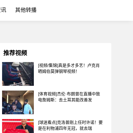
资讯
其他转播
推荐视频
[视频/集锦]真是多才多艺！卢克肖
晒姆伯莫弹钢琴视频！
[体育视频]杰伦·布朗曾在直播中致
电詹姆斯：去土耳其能改善发
[球迷看点]克洛普刚上任时许诺！要
是在利物浦四年无冠，就去瑞