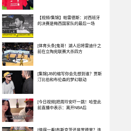
【视频/集锦】帕雷德斯：对西班牙
的决赛是梅西国家队的最后一场
[体育头条]鬼哥！湖人旧将雷迪什之
前在立陶宛联赛大杀四方
[集锦]JB的缩写你会先想到谁？贾斯
汀比伯和布伦森的梦幻联动
[今日视频]把周玲安吓一跳！哈登此
前直播中表示：离开NBA后
[值得一看]布斯克茨还是罗德里？连