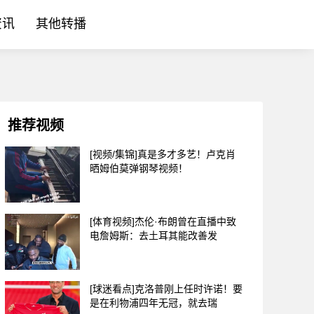
资讯
其他转播
推荐视频
[视频/集锦]真是多才多艺！卢克肖
晒姆伯莫弹钢琴视频！
[体育视频]杰伦·布朗曾在直播中致
电詹姆斯：去土耳其能改善发
[球迷看点]克洛普刚上任时许诺！要
是在利物浦四年无冠，就去瑞