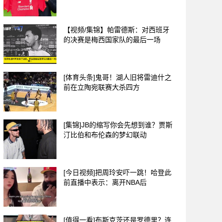
【视频/集锦】帕雷德斯：对西班牙
的决赛是梅西国家队的最后一场
[体育头条]鬼哥！湖人旧将雷迪什之
前在立陶宛联赛大杀四方
[集锦]JB的缩写你会先想到谁？贾斯
汀比伯和布伦森的梦幻联动
[今日视频]把周玲安吓一跳！哈登此
前直播中表示：离开NBA后
[值得一看]布斯克茨还是罗德里？连