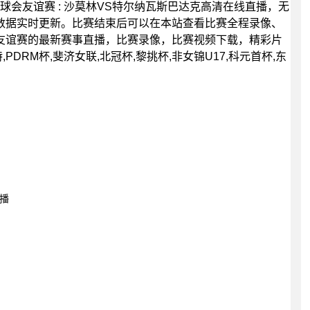
00分，球会友谊赛 : 沙莫林VS特尔纳瓦斯巴达克高清在线直播，无
数据实时更新。比赛结束后可以在本站查看比赛全程录像、
友谊赛的最新赛事直播，比赛录像，比赛视频下载，精彩片
DRM杯,斐济女联,北冠杯,黎挑杯,非女锦U17,科元首杯,东
直播