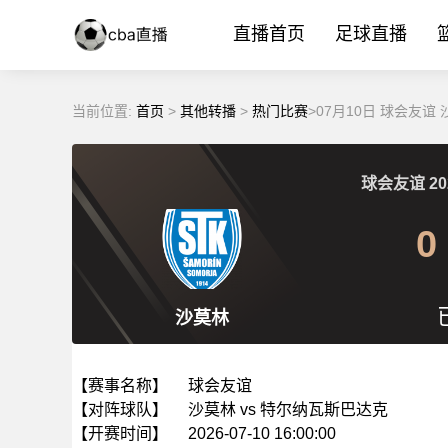
直播首页
足球直播
当前位置:
首页
>
其他转播
>
热门比赛
>07月10日 球会友
球会友谊
20
0
沙莫林
【赛事名称】
球会友谊
【对阵球队】
沙莫林 vs 特尔纳瓦斯巴达克
【开赛时间】
2026-07-10 16:00:00