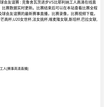
0分，球会友谊赛 : 克鲁舍瓦茨进步VS比耶利纳工人高清在线直
，比赛数据实时更新。比赛结束后可以在本站查看比赛全程
及球会友谊赛的最新赛事直播，比赛录像，比赛视频下载，
芒高杯,U20女世杯,法女挑杯,喀麦隆女联,斯坦杯,巴拉女联,
纳工人[赛事高清直播]