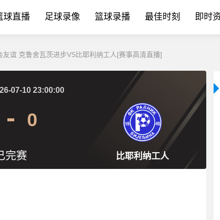
篮球直播
足球录像
篮球录播
最佳时刻
即时
 球会友谊 克鲁舍瓦茨进步VS比耶利纳工人[赛事高清直播]
26-07-10 23:00:00
0
已完赛
比耶利纳工人