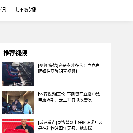
资讯
其他转播
推荐视频
[视频/集锦]真是多才多艺！卢克肖
晒姆伯莫弹钢琴视频！
[体育视频]杰伦·布朗曾在直播中致
电詹姆斯：去土耳其能改善发
[球迷看点]克洛普刚上任时许诺！要
是在利物浦四年无冠，就去瑞