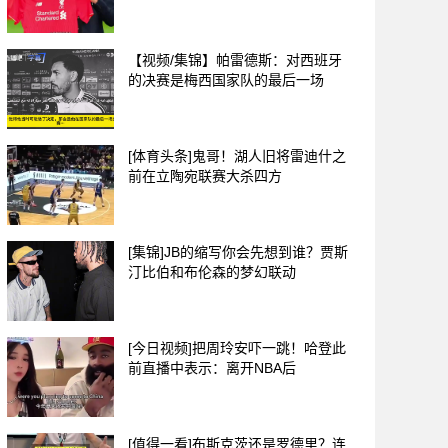
【视频/集锦】帕雷德斯：对西班牙
的决赛是梅西国家队的最后一场
[体育头条]鬼哥！湖人旧将雷迪什之
前在立陶宛联赛大杀四方
[集锦]JB的缩写你会先想到谁？贾斯
汀比伯和布伦森的梦幻联动
[今日视频]把周玲安吓一跳！哈登此
前直播中表示：离开NBA后
[值得一看]布斯克茨还是罗德里？连