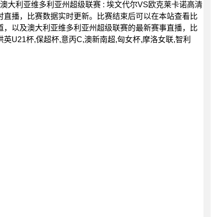
15分，澳大利亚维多利亚州超级联赛 : 埃文代尔VS欧克莱卡诺高清
时直播，比赛数据实时更新。比赛结束后可以在本站查看比
道，以及澳大利亚维多利亚州超级联赛的最新赛事直播，比
21杯,保超杯,意丙C,澳新南超,匈女杯,摩洛女联,智利