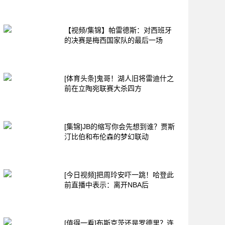
【视频/集锦】帕雷德斯：对西班牙
的决赛是梅西国家队的最后一场
[体育头条]鬼哥！湖人旧将雷迪什之
前在立陶宛联赛大杀四方
[集锦]JB的缩写你会先想到谁？贾斯
汀比伯和布伦森的梦幻联动
[今日视频]把周玲安吓一跳！哈登此
前直播中表示：离开NBA后
[值得一看]布斯克茨还是罗德里？连