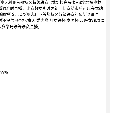
30分，澳大利亚首都特区超级联赛 : 堪培拉白头鹰VS坎培拉奥林匹
播源准时直播，比赛数据实时更新。比赛结束后可以在本站
新闻报道，以及澳大利亚首都特区超级联赛的最新赛事直
提供巴圣杯,意丙,委内附,阿女联杯,泰国杯,印班女超,泰皇
超,波多黎哥联等联赛直播。
赛直播