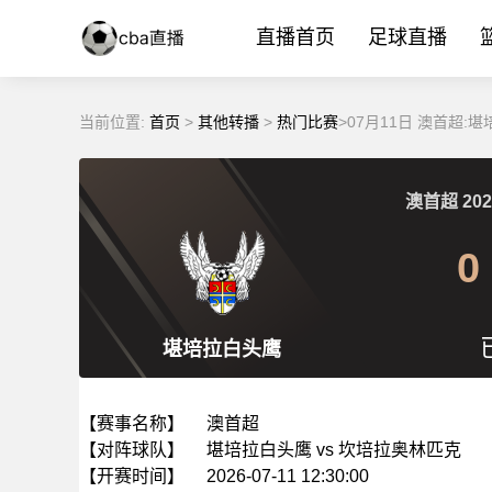
直播首页
足球直播
当前位置:
首页
>
其他转播
>
热门比赛
>07月11日 澳首超
澳首超
202
0
堪培拉白头鹰
【赛事名称】
澳首超
【对阵球队】
堪培拉白头鹰 vs 坎培拉奥林匹克
【开赛时间】
2026-07-11 12:30:00