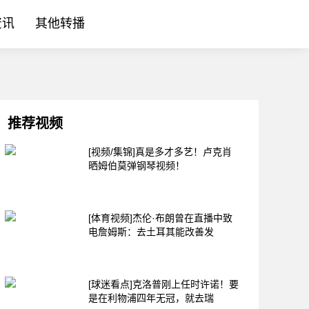
资讯
其他转播
推荐视频
[视频/集锦]真是多才多艺！卢克肖
晒姆伯莫弹钢琴视频！
[体育视频]杰伦·布朗曾在直播中致
电詹姆斯：去土耳其能改善发
[球迷看点]克洛普刚上任时许诺！要
是在利物浦四年无冠，就去瑞