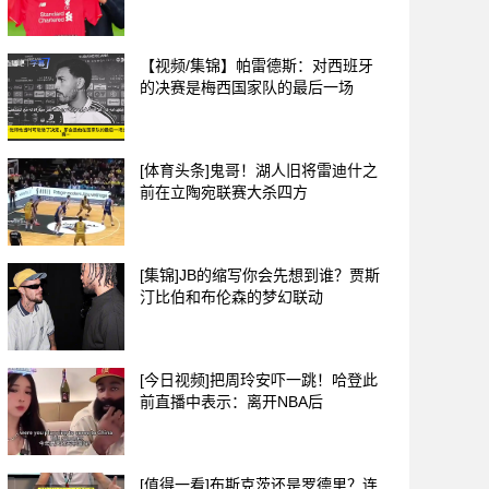
【视频/集锦】帕雷德斯：对西班牙
的决赛是梅西国家队的最后一场
[体育头条]鬼哥！湖人旧将雷迪什之
前在立陶宛联赛大杀四方
[集锦]JB的缩写你会先想到谁？贾斯
汀比伯和布伦森的梦幻联动
[今日视频]把周玲安吓一跳！哈登此
前直播中表示：离开NBA后
[值得一看]布斯克茨还是罗德里？连