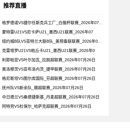
推荐直播
格罗德诺VS捷尔任斯克兵工厂_白俄杯联赛_2026年07月2
蒙特雷U21VS尼卡萨U21_墨西U21联赛_2026年07
纽约城B队VS亚特兰大联B队_美预备联联赛_2026年07月
克雷塔罗U21VS帕丘卡U21_墨西U21联赛_2026年0
利耶帕亚VS叶尔加瓦_拉脱超联赛_2026年07月26日
奥洛穆茨VS亚布洛内茨_捷甲联赛_2026年07月26日
格尼斯坦VS图尔库国际_芬超联赛_2026年07月26日
抚州队VS新余队_赣超联赛_2026年07月26日
中日德兰VS桑德捷斯基_丹麦超联赛_2026年07月26日
阿特劳VS杜保尔_哈萨克超联赛_2026年07月26日