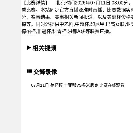
【比赛详情】
北京时间2026年07月11日 08:
看比赛。本站同步官方直播源准时直播，比赛数据实
分、赛事结果、赛事相关新闻报道，以及美洲杯资格
锦等。同时还提供中乙附,中超杯,印尼甲,巴高女联,亚美
德柏杯,非冠杯,科青杯,洪都A联等联赛直播。
相关视频
交鋒录像
07月11日 美杯预 圭亚那VS多米尼克 比赛在线观看