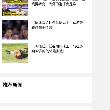
线博斯克：大师的选择会是谁
【球迷看点】任意球高手！马塔曼
联时期十佳球！
【阿根廷】低谷期的球王！马拉多
纳32岁时的体能训练！
推荐新闻