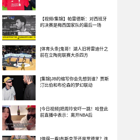
【视频/集锦】帕雷德斯：对西班牙
的决赛是梅西国家队的最后一场
[体育头条]鬼哥！湖人旧将雷迪什之
前在立陶宛联赛大杀四方
[集锦]JB的缩写你会先想到谁？贾斯
汀比伯和布伦森的梦幻联动
[今日视频]把周玲安吓一跳！哈登此
前直播中表示：离开NBA后
[值得一看]布斯克茨还是罗德里？连