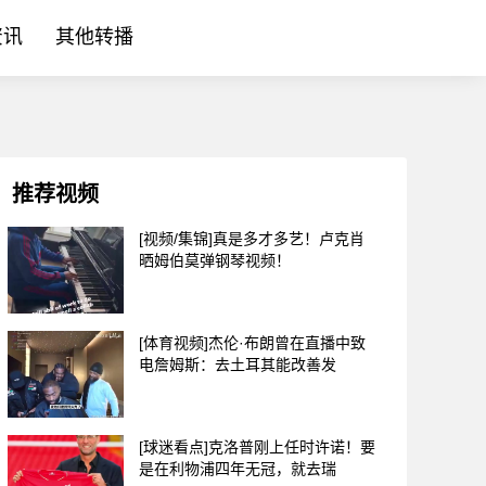
资讯
其他转播
推荐视频
[视频/集锦]真是多才多艺！卢克肖
晒姆伯莫弹钢琴视频！
[体育视频]杰伦·布朗曾在直播中致
电詹姆斯：去土耳其能改善发
[球迷看点]克洛普刚上任时许诺！要
是在利物浦四年无冠，就去瑞