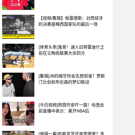
【视频/集锦】帕雷德斯：对西班牙
的决赛是梅西国家队的最后一场
[体育头条]鬼哥！湖人旧将雷迪什之
前在立陶宛联赛大杀四方
[集锦]JB的缩写你会先想到谁？贾斯
汀比伯和布伦森的梦幻联动
[今日视频]把周玲安吓一跳！哈登此
前直播中表示：离开NBA后
[值得一看]布斯克茨还是罗德里？连