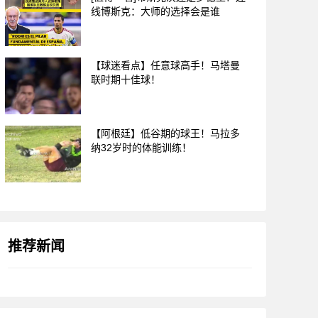
线博斯克：大师的选择会是谁
【球迷看点】任意球高手！马塔曼
联时期十佳球！
【阿根廷】低谷期的球王！马拉多
纳32岁时的体能训练！
推荐新闻