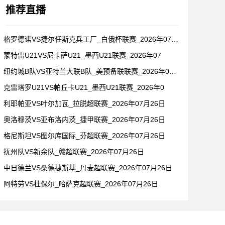
推荐直播
格罗德诺VS捷尔任斯克兵工厂_白俄杯联赛_2026年07月2
蒙特雷U21VS尼卡萨U21_墨西U21联赛_2026年07
纽约城B队VS亚特兰大联B队_美预备联联赛_2026年07月
克雷塔罗U21VS帕丘卡U21_墨西U21联赛_2026年0
利耶帕亚VS叶尔加瓦_拉脱超联赛_2026年07月26日
奥洛穆茨VS亚布洛内茨_捷甲联赛_2026年07月26日
格尼斯坦VS图尔库国际_芬超联赛_2026年07月26日
抚州队VS新余队_赣超联赛_2026年07月26日
中日德兰VS桑德捷斯基_丹麦超联赛_2026年07月26日
阿特劳VS杜保尔_哈萨克超联赛_2026年07月26日