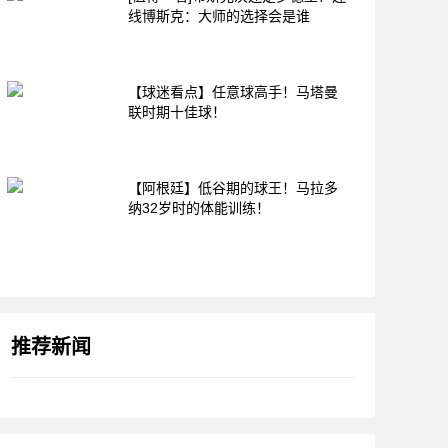
线博斯克：大师的选择会是谁
【球迷看点】任意球高手！马塔曼
联时期十佳球！
【阿根廷】低谷期的球王！马拉多
纳32岁时的体能训练！
推荐新闻