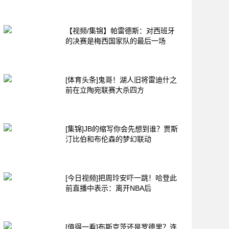
【视频/集锦】帕雷德斯：对西班牙
的决赛是梅西国家队的最后一场
[体育头条]鬼哥！湖人旧将雷迪什之
前在立陶宛联赛大杀四方
[集锦]JB的缩写你会先想到谁？贾斯
汀比伯和布伦森的梦幻联动
[今日视频]把周玲安吓一跳！哈登此
前直播中表示：离开NBA后
[值得一看]布斯克茨还是罗德里？连