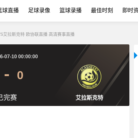
篮球直播
足球录像
篮球录播
最佳时刻
即时
米VS艾拉斯克特 欧协联直播 高清赛事直播
6-07-10 00:00:00
0
已完赛
艾拉斯克特