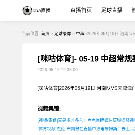
直播首页
足球直播
当前位置:
首页
>
足球录像
>
中超
>2026年05月19日 河
2026-05-19 19:35:00
[咪咕体育]2026年05月19日 河南队VS天
视频集锦:
[视频/集锦]真是多才多艺！卢克肖晒姆伯莫弹钢琴视
[体育视频]杰伦·布朗曾在直播中致电詹姆斯：去土