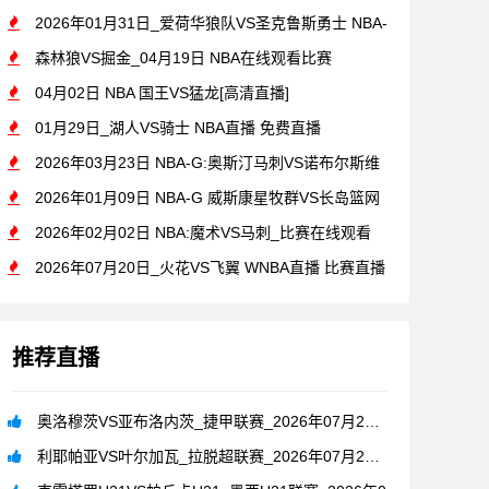
2026年01月31日_爱荷华狼队VS圣克鲁斯勇士 NBA-
森林狼VS掘金_04月19日 NBA在线观看比赛
04月02日 NBA 国王VS猛龙[高清直播]
01月29日_湖人VS骑士 NBA直播 免费直播
2026年03月23日 NBA-G:奥斯汀马刺VS诺布尔斯维
2026年01月09日 NBA-G 威斯康星牧群VS长岛篮网
2026年02月02日 NBA:魔术VS马刺_比赛在线观看
2026年07月20日_火花VS飞翼 WNBA直播 比赛直播
推荐直播
奥洛穆茨VS亚布洛内茨_捷甲联赛_2026年07月26日
利耶帕亚VS叶尔加瓦_拉脱超联赛_2026年07月26日