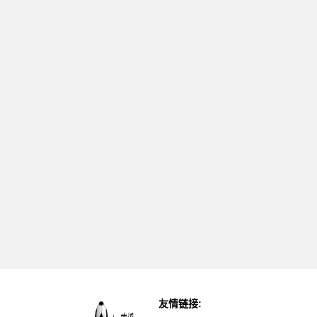
友情链接: