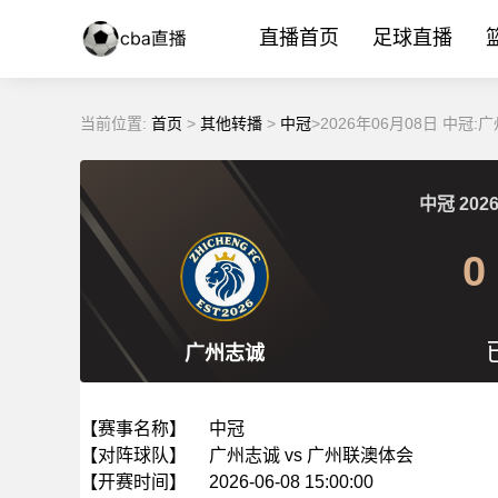
直播首页
足球直播
当前位置:
首页
>
其他转播
>
中冠
>2026年06月08日 中
中冠
2026
0
广州志诚
【赛事名称】
中冠
【对阵球队】
广州志诚 vs 广州联澳体会
【开赛时间】
2026-06-08 15:00:00