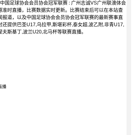
00分，中国足球协会会员协会冠军联赛 : 广州志诚VS广州联澳体会
源准时直播，比赛数据实时更新。比赛结束后可以在本站查
闻报道，以及中国足球协会会员协会冠军联赛的最新赛事直
供巴圣U17,乌拉甲,斯堪彩杯,泰女超,波乙附,非青U17,
俄涅夫斯基丁,波兰U20,北马杯等联赛直播。
直播