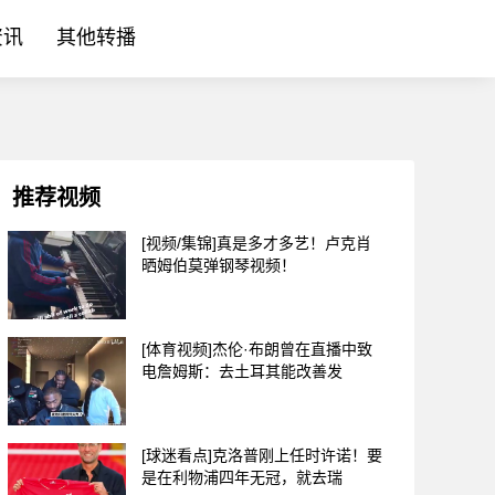
资讯
其他转播
推荐视频
[视频/集锦]真是多才多艺！卢克肖
晒姆伯莫弹钢琴视频！
[体育视频]杰伦·布朗曾在直播中致
电詹姆斯：去土耳其能改善发
[球迷看点]克洛普刚上任时许诺！要
是在利物浦四年无冠，就去瑞