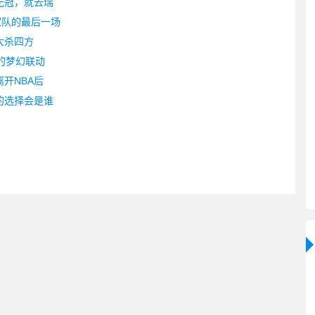
无冠，就去瑞
家队的最后一场
大杀四方
的梦幻联动
开NBA后
的选择会是谁