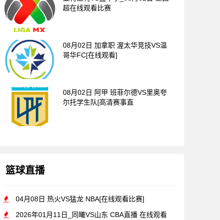
超在线观看比赛
08月02日 加拿职 渥太华竞技VS温
哥华FC[在线观看]
08月02日 阿甲 班菲尔德VS里奥夸
尔托学生队[高清赛事直
篮球直播
04月08日 热火VS猛龙 NBA[在线观看比赛]
2026年01月11日_同曦VS山东 CBA直播 在线观看