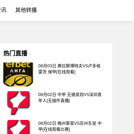
资讯
其他转播
热门直播
08月03日 弗拉察博特夫VS卢多格
雷茨 保甲[在线观看]
08月02日 中甲 无锡吴钩VS深圳青
年人[无插件直播]
08月02日 梅州客家VS苏州东吴 中
甲[在线观看比赛]