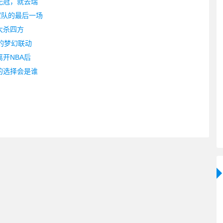
无冠，就去瑞
家队的最后一场
大杀四方
的梦幻联动
开NBA后
的选择会是谁