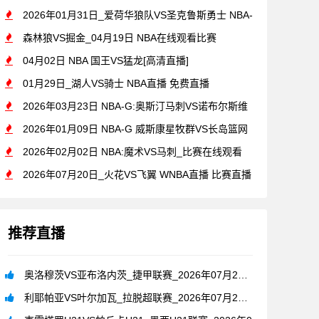
2026年01月31日_爱荷华狼队VS圣克鲁斯勇士 NBA-
森林狼VS掘金_04月19日 NBA在线观看比赛
04月02日 NBA 国王VS猛龙[高清直播]
01月29日_湖人VS骑士 NBA直播 免费直播
2026年03月23日 NBA-G:奥斯汀马刺VS诺布尔斯维
2026年01月09日 NBA-G 威斯康星牧群VS长岛篮网
2026年02月02日 NBA:魔术VS马刺_比赛在线观看
2026年07月20日_火花VS飞翼 WNBA直播 比赛直播
推荐直播
奥洛穆茨VS亚布洛内茨_捷甲联赛_2026年07月26日
利耶帕亚VS叶尔加瓦_拉脱超联赛_2026年07月26日